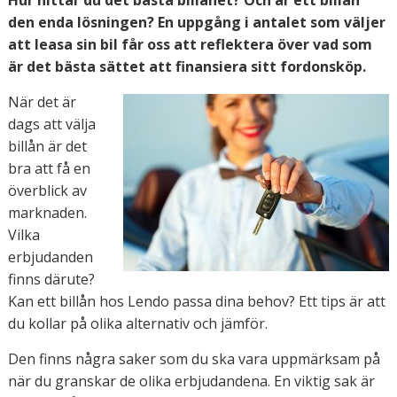
Hur hittar du det bästa billånet? Och är ett billån
den enda lösningen? En uppgång i antalet som väljer
att leasa sin bil får oss att reflektera över vad som
är det bästa sättet att finansiera sitt fordonsköp.
När det är
dags att välja
billån är det
bra att få en
överblick av
marknaden.
Vilka
erbjudanden
finns därute?
Kan ett billån hos Lendo passa dina behov? Ett tips är att
du kollar på olika alternativ och jämför.
Den finns några saker som du ska vara uppmärksam på
när du granskar de olika erbjudandena. En viktig sak är