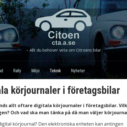
– Allt du behöver veta om Citroëns bilar
ad
Rally
Miljö
Teknik
Nyheter
ala körjournaler i företagsbilar
ds allt oftare digitala körjournaler i företagsbilar. Vil
gen? Och vad ska man tänka på då man väljer körjourna
digital körjournal? Den elektroniska enheten kan antingen