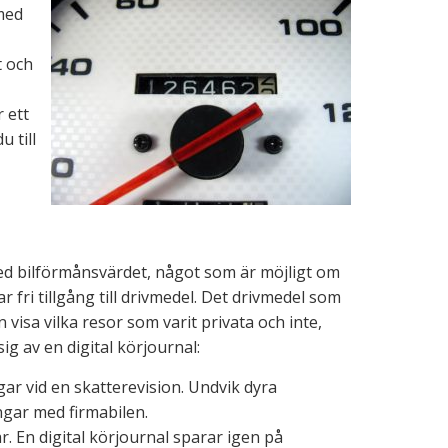
 med
t och
 ett
 till
ned bilförmånsvärdet, något som är möjligt om
 fri tillgång till drivmedel. Det drivmedel som
isa vilka resor som varit privata och inte,
sig av en digital körjournal:
gar vid en skatterevision. Undvik dyra
ngar med firmabilen.
ar. En digital körjournal sparar igen på