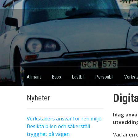
Allmänt
Buss
Lastbil
Personbil
Verkst
Digit
Nyheter
Idag använ
Verkstäders ansvar för ren miljö
utvecklin
Besikta bilen och säkerställ
trygghet på vägen
Vad är en 