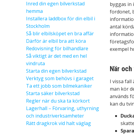
Inred din egen bilverkstad
byggas in i
hemma
fordonet, 
Installera laddbox för din elbil i
informatio
Stockholm
antal körd
Så blir elbilsköpet en bra affär
information
Därför är elbil bra att köra
företagsfor
Redovisning för bilhandlare
exempel ho
Så viktigt är det med en hel
vindruta
När och 
Starta din egen bilverkstad
Verktyg som behövs i garaget
I vissa fall
Ta ett jobb som bilmekaniker
man kör de
Starta säker bilverkstad
används fö
Regler när du ska ta körkort
kan du tvin
Lagerhall – Förvaring, uthyrning
och industriverksamheter
Ducka
Rätt dragkrok vid halt väglag
skatt
Spara