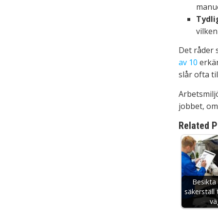
manue
Tydli
vilken
Det råder 
av 10
erkän
slår ofta t
Arbetsmilj
jobbet, om
Related P
Besikta 
säkerställ
vä