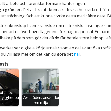
llt arbete och förenklar förmånshanteringen.
ga gränser.
Det är bra att kunna redovisa huruvida ett föret
 utsträckning. Och att kunna styrka detta med säkra data. Bå
stor okunskap bland svenskar om de tekniska lösningar so
ner att de överhuvudtaget inte för någon journal. En harmlö
illbaka på dem som gör det då de får betala stora belopp i e
överket ser digitala körjournaler som en del av att öka traf
 du vill läsa mer om det kan du göra det
här
.
osts:
bilen och
 trygghet på
Verkstäders ansvar för
gen
ren miljö