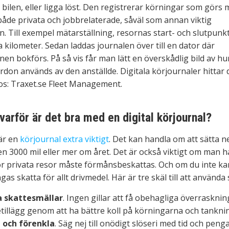
 bilen, eller ligga löst. Den registrerar körningar som görs
både privata och jobbrelaterade, såväl som annan viktig
n. Till exempel mätarställning, resornas start- och slutpunk
a kilometer. Sedan laddas journalen över till en dator där
en bokförs. På så vis får man lätt en överskådlig bild av hur
don används av den anställde. Digitala körjournaler hittar du
s: Traxet.se Fleet Management.
varför är det bra med en digital körjournal?
 är en
körjournal extra viktigt
. Det kan handla om att sätta 
n 3000 mil eller mer om året. Det är också viktigt om man har
r privata resor måste förmånsbeskattas. Och om du inte kan v
gas skatta för allt drivmedel. Här är tre skäl till att använda 
 skattesmällar
. Ingen gillar att få obehagliga överrasknin
etillägg genom att ha bättre koll på körningarna och tankni
 och förenkla
. Säg nej till onödigt slöseri med tid och peng