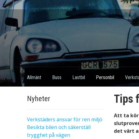
Allmänt
Buss
Lastbil
Personbil
Verkst
Tips 
Nyheter
Att ta kör
Verkstäders ansvar för ren miljö
slutproven
Besikta bilen och säkerställ
det värt al
trygghet på vägen