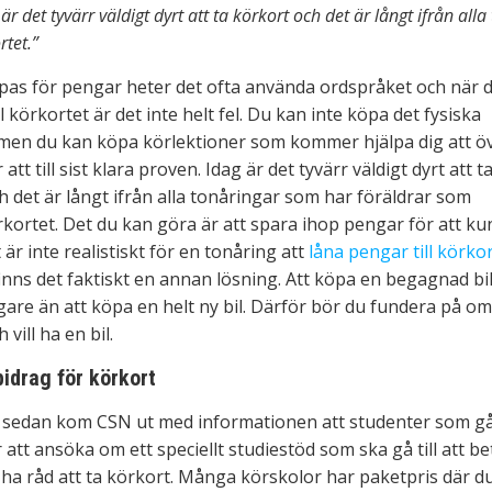
 är det tyvärr väldigt dyrt att ta körkort och det är långt ifrån a
rtet.”
öpas för pengar heter det ofta använda ordspråket och när 
 körkortet är det inte helt fel. Du kan inte köpa det fysiska
men du kan köpa körlektioner som kommer hjälpa dig att ö
 att till sist klara proven. Idag är det tyvärr väldigt dyrt att t
h det är långt ifrån alla tonåringar som har föräldrar som
rkortet. Det du kan göra är att spara ihop pengar för att k
 är inte realistiskt för en tonåring att
låna pengar till körko
inns det faktiskt en annan lösning. Att köpa en begagnad bil
igare än att köpa en helt ny bil. Därför bör du fundera på om
 vill ha en bil.
idrag för körkort
g sedan kom CSN ut med informationen att studenter som gå
 att ansöka om ett speciellt studiestöd som ska gå till att be
ha råd att ta körkort. Många körskolor har paketpris där du 