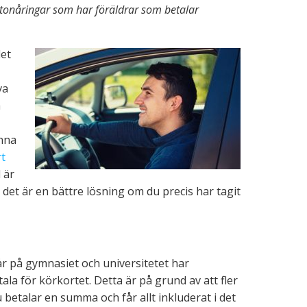
lla tonåringar som har föräldrar som betalar
det
va
a
unna
rt
 är
 det är en bättre lösning om du precis har tagit
r på gymnasiet och universitetet har
tala för körkortet. Detta är på grund av att fler
betalar en summa och får allt inkluderat i det