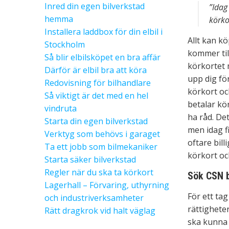
Inred din egen bilverkstad
”Idag
hemma
körko
Installera laddbox för din elbil i
Allt kan k
Stockholm
kommer till
Så blir elbilsköpet en bra affär
körkortet 
Därför är elbil bra att köra
upp dig för
Redovisning för bilhandlare
körkort oc
Så viktigt är det med en hel
betalar kö
vindruta
ha råd. Det
Starta din egen bilverkstad
men idag f
Verktyg som behövs i garaget
oftare bill
Ta ett jobb som bilmekaniker
körkort och
Starta säker bilverkstad
Regler när du ska ta körkort
Sök CSN b
Lagerhall – Förvaring, uthyrning
För ett ta
och industriverksamheter
rättigheter
Rätt dragkrok vid halt väglag
ska kunna 