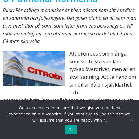
Bilar. För många människor är bilen nästan som sitt husdjur:
en sann vän och följeslagare. Det gäller att ha en bil som man
trivs med, litar på samt som lyfter fram ens personlighet. Vill
man ha en tuff bil som utmanar normerna är det en Citroen
C4 man ska välja.
Att bilen ses som många
som sin bästa vän kan
tyckas överdrivet, men är en
stor sanning. Att ta hand om
sin bil är då en självklarhet
och
exempelvis http://www.oljebaren.se utbud vittnar om att
det finns mycket gott att välja mellan för att ta hand om
We use cookies to ensure that we give you the best
experience on our website. If you continue to use this site we
bilen. När det kommer till att välja bil så har allt fler
will assume that you are happy with it.
börjat söka efter begagnade bilar då man vill få ut den
Ok
bästa bilen för den bästa pengen. Då andrahandsvärdet