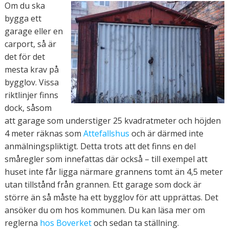
Om du ska
bygga ett
garage eller en
carport, så är
det för det
mesta krav på
bygglov. Vissa
riktlinjer finns
dock, såsom
att garage som understiger 25 kvadratmeter och höjden
4 meter räknas som
Attefallshus
och är därmed inte
anmälningspliktigt. Detta trots att det finns en del
småregler som innefattas där också – till exempel att
huset inte får ligga närmare grannens tomt än 4,5 meter
utan tillstånd från grannen. Ett garage som dock är
större än så måste ha ett bygglov för att upprättas. Det
ansöker du om hos kommunen. Du kan läsa mer om
reglerna
hos Boverket
och sedan ta ställning.