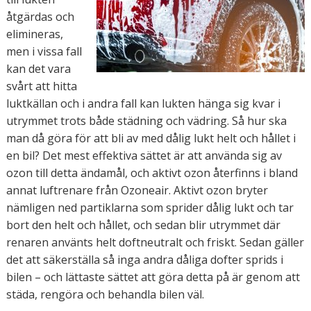
åtgärdas och
elimineras,
men i vissa fall
kan det vara
svårt att hitta
luktkällan och i andra fall kan lukten hänga sig kvar i
utrymmet trots både städning och vädring. Så hur ska
man då göra för att bli av med dålig lukt helt och hållet i
en bil? Det mest effektiva sättet är att använda sig av
ozon till detta ändamål, och aktivt ozon återfinns i bland
annat luftrenare från Ozoneair. Aktivt ozon bryter
nämligen ned partiklarna som sprider dålig lukt och tar
bort den helt och hållet, och sedan blir utrymmet där
renaren använts helt doftneutralt och friskt. Sedan gäller
det att säkerställa så inga andra dåliga dofter sprids i
bilen – och lättaste sättet att göra detta på är genom att
städa, rengöra och behandla bilen väl.