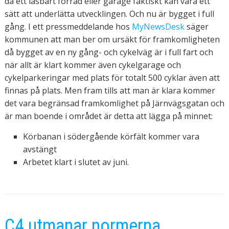
då ett låsbart förråd eller garage faktiskt kan vara ett
sätt att underlätta utvecklingen. Och nu är bygget i full
gång. I ett pressmeddelande hos
MyNewsDesk
säger
kommunen att man ber om ursäkt för framkomligheten
då bygget av en ny gång- och cykelväg är i full fart och
när allt är klart kommer även cykelgarage och
cykelparkeringar med plats för totalt 500 cyklar även att
finnas på plats. Men fram tills att man är klara kommer
det vara begränsad framkomlighet på Järnvägsgatan och
är man boende i området är detta att lägga på minnet:
Körbanan i södergående körfält kommer vara
avstängt
Arbetet klart i slutet av juni.
C4 utmanar normerna