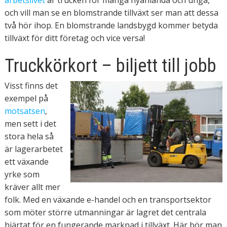
arbetslivet
är trucken för många nyanlända och unga,
och vill man se en blomstrande tillväxt ser man att dessa
två hör ihop. En blomstrande landsbygd kommer betyda
tillväxt för ditt företag och vice versa!
Truckkörkort – biljett till jobb
Visst finns det
exempel på
motsatsen
,
men sett i det
stora hela så
är lagerarbetet
ett växande
yrke som
kräver allt mer
folk. Med en växande e-handel och en transportsektor
som möter större utmanningar är lagret det centrala
hjärtat för en fungerande marknad i tillväxt. Här bör man