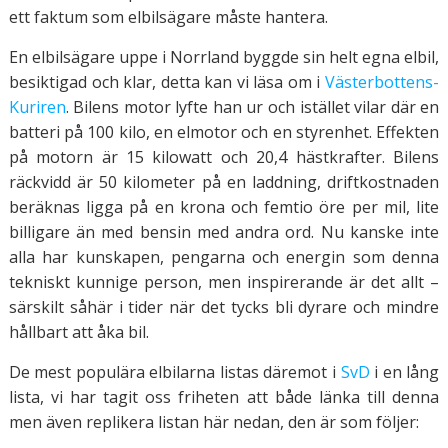
ett faktum som elbilsägare måste hantera.
En elbilsägare uppe i Norrland byggde sin helt egna elbil,
besiktigad och klar, detta kan vi läsa om i
Västerbottens-
Kuriren
. Bilens motor lyfte han ur och istället vilar där en
batteri på 100 kilo, en elmotor och en styrenhet. Effekten
på motorn är 15 kilowatt och 20,4 hästkrafter. Bilens
räckvidd är 50 kilometer på en laddning, driftkostnaden
beräknas ligga på en krona och femtio öre per mil, lite
billigare än med bensin med andra ord. Nu kanske inte
alla har kunskapen, pengarna och energin som denna
tekniskt kunnige person, men inspirerande är det allt –
särskilt såhär i tider när det tycks bli dyrare och mindre
hållbart att åka bil.
De mest populära elbilarna listas däremot i
SvD
i en lång
lista, vi har tagit oss friheten att både länka till denna
men även replikera listan här nedan, den är som följer: