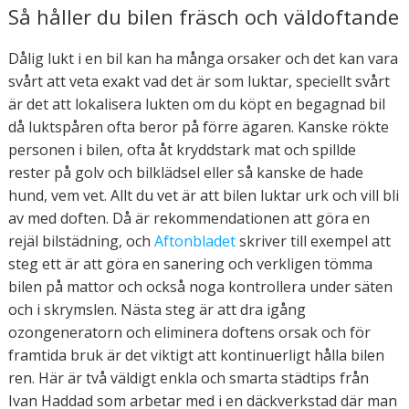
Så håller du bilen fräsch och väldoftande
Dålig lukt i en bil kan ha många orsaker och det kan vara
svårt att veta exakt vad det är som luktar, speciellt svårt
är det att lokalisera lukten om du köpt en begagnad bil
då luktspåren ofta beror på förre ägaren. Kanske rökte
personen i bilen, ofta åt kryddstark mat och spillde
rester på golv och bilklädsel eller så kanske de hade
hund, vem vet. Allt du vet är att bilen luktar urk och vill bli
av med doften. Då är rekommendationen att göra en
rejäl bilstädning, och
Aftonbladet
skriver till exempel att
steg ett är att göra en sanering och verkligen tömma
bilen på mattor och också noga kontrollera under säten
och i skrymslen. Nästa steg är att dra igång
ozongeneratorn och eliminera doftens orsak och för
framtida bruk är det viktigt att kontinuerligt hålla bilen
ren. Här är två väldigt enkla och smarta städtips från
Ivan Haddad som arbetar med i en däckverkstad där man